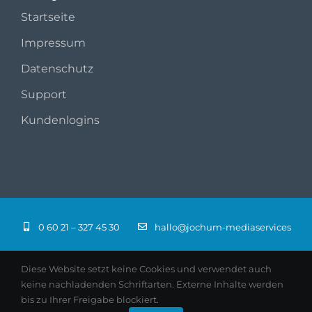
Startseite
Impressum
Datenschutz
Support
Kundenlogins
0 60 21 – 327 45 30
hallo@jochum-mediaservices
Diese Website setzt keine Cookies und verwendet auch
keine nachladenden Schriftarten. Externe Inhalte werden
bis zu Ihrer Freigabe blockiert.
© 2026 jochum-mediaservices · Aschaffenburg |