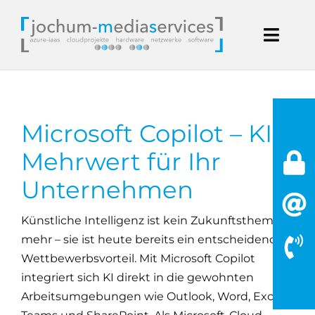
Zum
Inhalt
Toggl
springen
Navig
Start
Microsoft
Microsoft Copilot – KI-
Mehrwert für Ihr
Handwerk
Unternehmen
IT Dienstleistung
Künstliche Intelligenz ist kein Zukunftsthema
mehr – sie ist heute bereits ein entscheidender
Blog
Wettbewerbsvorteil. Mit Microsoft Copilot
integriert sich KI direkt in die gewohnten
Kontakt
Arbeitsumgebungen wie Outlook, Word, Excel,