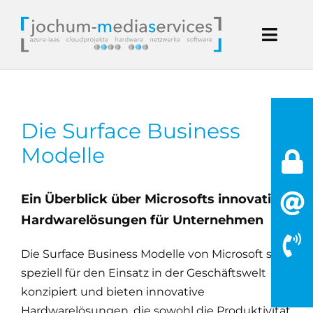
Zum
Inhalt
Toggl
springen
Navig
Start
Microsoft
Die Surface Business
Modelle
Handwerk
Ein Überblick über Microsofts innovative
IT Dienstleistung
Hardwarelösungen für Unternehmen
Blog
Die Surface Business Modelle von Microsoft sind
speziell für den Einsatz in der Geschäftswelt
Kontakt
konzipiert und bieten innovative
Hardwarelösungen, die sowohl die Produktivität