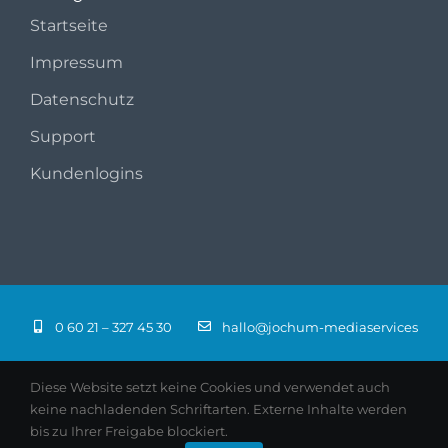
Startseite
Impressum
Datenschutz
Support
Kundenlogins
0 60 21 – 327 45 30
hallo@jochum-mediaservices
Diese Website setzt keine Cookies und verwendet auch
keine nachladenden Schriftarten. Externe Inhalte werden
bis zu Ihrer Freigabe blockiert.
© 2026 jochum-mediaservices · Aschaffenburg |