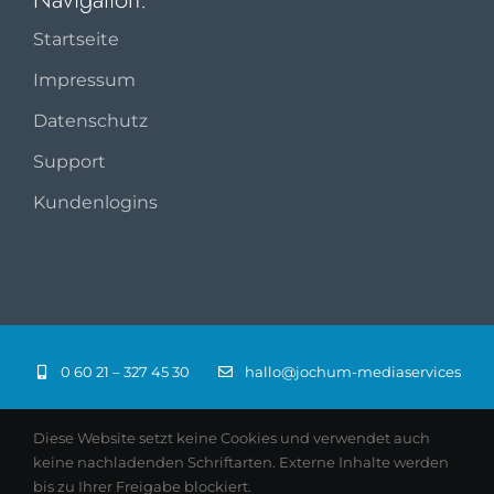
Startseite
Impressum
Datenschutz
Support
Kundenlogins
0 60 21 – 327 45 30
hallo@jochum-mediaservices
Diese Website setzt keine Cookies und verwendet auch
keine nachladenden Schriftarten. Externe Inhalte werden
bis zu Ihrer Freigabe blockiert.
© 2026 jochum-mediaservices · Aschaffenburg |