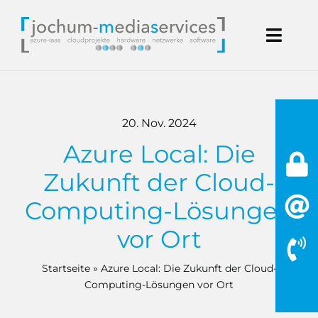
Zum
Inhalt
Toggl
springen
Navig
Start
20. Nov. 2024
Microsoft
Azure Local: Die
Handwerk
Zukunft der Cloud-
Computing-Lösungen
IT Dienstleistung
vor Ort
Blog
Startseite
»
Azure Local: Die Zukunft der Cloud-
Kontakt
Computing-Lösungen vor Ort