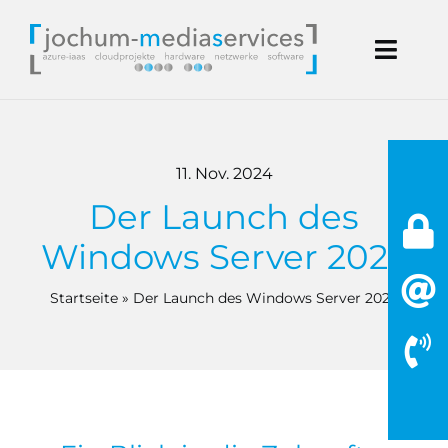
Zum
Inhalt
Toggl
springen
Navig
Start
11. Nov. 2024
Microsoft
Der Launch des
Handwerk
Windows Server 2025
IT Dienstleistung
Startseite
»
Der Launch des Windows Server 2025
Blog
Kontakt